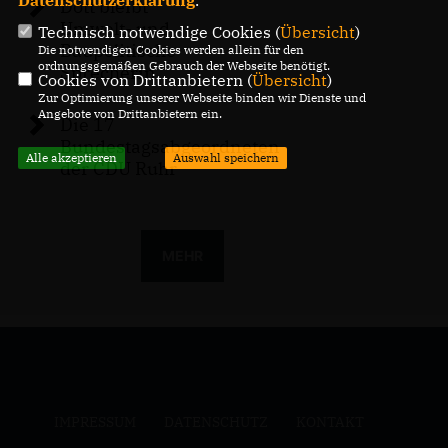
Datenschutzerklärung
.
Dött bleibt
Umwelt- und
Technisch notwendige Cookies (
Übersicht
)
Baupolitische
Die notwendigen Cookies werden allein für den
ordnungsgemäßen Gebrauch der Webseite benötigt.
Sprecherin
Cookies von Drittanbietern (
Übersicht
)
Zur Optimierung unserer Webseite binden wir Dienste und
Angebote von Drittanbietern ein.
Die 17
Bundestagsabgeordneten
Alle akzeptieren
Auswahl speichern
der CDU Ruhr
MEHR
IMPRESSUM
DATENSCHUTZ
KONTAKT