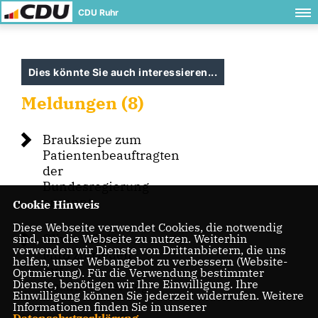
CDU Ruhr
Dies könnte Sie auch interessieren...
Meldungen (8)
Brauksiepe zum
Patientenbeauftragten
der
Bundesregierung
ernannt
Cookie Hinweis
Diese Webseite verwendet Cookies, die notwendig
Oliver Wittke
sind, um die Webseite zu nutzen. Weiterhin
verwenden wir Dienste von Drittanbietern, die uns
MdB zufrieden
helfen, unser Webangebot zu verbessern (Website-
mit
Optmierung). Für die Verwendung bestimmter
Dienste, benötigen wir Ihre Einwilligung. Ihre
Koalitionsvertrag
Einwilligung können Sie jederzeit widerrufen. Weitere
Informationen finden Sie in unserer