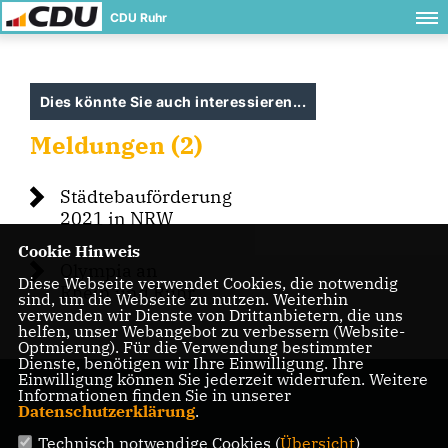
CDU Ruhr
Dies könnte Sie auch interessieren...
Meldungen (2)
Städtebauförderung
2021 in NRW
Cookie Hinweis
Olympia an
Diese Webseite verwendet Cookies, die notwendig
Rhein und Ruhr
sind, um die Webseite zu nutzen. Weiterhin
verwenden wir Dienste von Drittanbietern, die uns
helfen, unser Webangebot zu verbessern (Website-
Optmierung). Für die Verwendung bestimmter
Dienste, benötigen wir Ihre Einwilligung. Ihre
Einwilligung können Sie jederzeit widerrufen. Weitere
Informationen finden Sie in unserer
Datenschutzerklärung
.
Technisch notwendige Cookies (
Übersicht
)