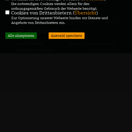
IMPRESSUM
DATENSCHUTZ
KONTAKT
Die notwendigen Cookies werden allein für den
ordnungsgemäßen Gebrauch der Webseite benötigt.
Cookies von Drittanbietern (
Übersicht
)
CDU NRW
Zur Optimierung unserer Webseite binden wir Dienste und
Angebote von Drittanbietern ein.
CDU Deutschlands
Alle akzeptieren
Auswahl speichern
@2026 CDU Ruhr
Realisation: Sharkness Media
Alle Rechte vorbehalten.
GmbH & Co. KG