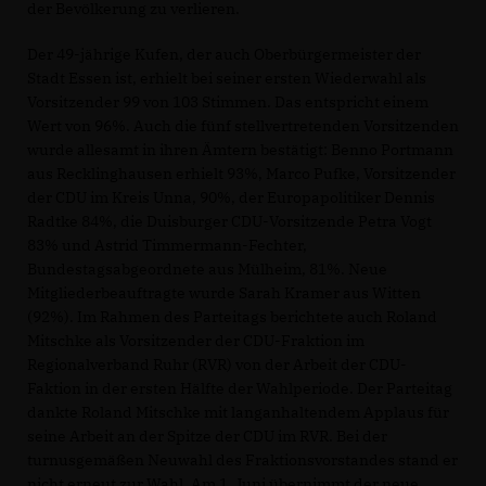
der Bevölkerung zu verlieren.
Der 49-jährige Kufen, der auch Oberbürgermeister der
Stadt Essen ist, erhielt bei seiner ersten Wiederwahl als
Vorsitzender 99 von 103 Stimmen. Das entspricht einem
Wert von 96%. Auch die fünf stellvertretenden Vorsitzenden
wurde allesamt in ihren Ämtern bestätigt: Benno Portmann
aus Recklinghausen erhielt 93%, Marco Pufke, Vorsitzender
der CDU im Kreis Unna, 90%, der Europapolitiker Dennis
Radtke 84%, die Duisburger CDU-Vorsitzende Petra Vogt
83% und Astrid Timmermann-Fechter,
Bundestagsabgeordnete aus Mülheim, 81%. Neue
Mitgliederbeauftragte wurde Sarah Kramer aus Witten
(92%). Im Rahmen des Parteitags berichtete auch Roland
Mitschke als Vorsitzender der CDU-Fraktion im
Regionalverband Ruhr (RVR) von der Arbeit der CDU-
Faktion in der ersten Hälfte der Wahlperiode. Der Parteitag
dankte Roland Mitschke mit langanhaltendem Applaus für
seine Arbeit an der Spitze der CDU im RVR. Bei der
turnusgemäßen Neuwahl des Fraktionsvorstandes stand er
nicht erneut zur Wahl. Am 1. Juni übernimmt der neue