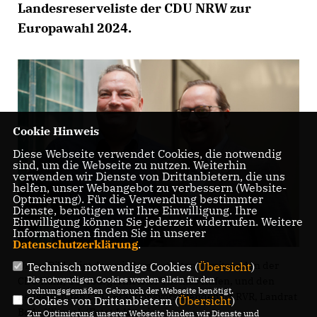
Landesreserveliste der CDU NRW zur
Europawahl 2024.
Cookie Hinweis
Diese Webseite verwendet Cookies, die notwendig
sind, um die Webseite zu nutzen. Weiterhin
verwenden wir Dienste von Drittanbietern, die uns
helfen, unser Webangebot zu verbessern (Website-
Optmierung). Für die Verwendung bestimmter
Dienste, benötigen wir Ihre Einwilligung. Ihre
Einwilligung können Sie jederzeit widerrufen. Weitere
Informationen finden Sie in unserer
Datenschutzerklärung
.
Unser Bild zeigt den wiedergewählten Vorsitzenden der
Technisch notwendige Cookies (
Übersicht
)
Die notwendigen Cookies werden allein für den
CDU Ruhr, Oberbürgermeister Thomas Kufen, und den
ordnungsgemäßen Gebrauch der Webseite benötigt.
neugewählten CDU-Fraktionsvorsitzenden im RVR, Landrat
Cookies von Drittanbietern (
Übersicht
)
Bodo Klimpel. (Foto: J. Kenziora)
Zur Optimierung unserer Webseite binden wir Dienste und