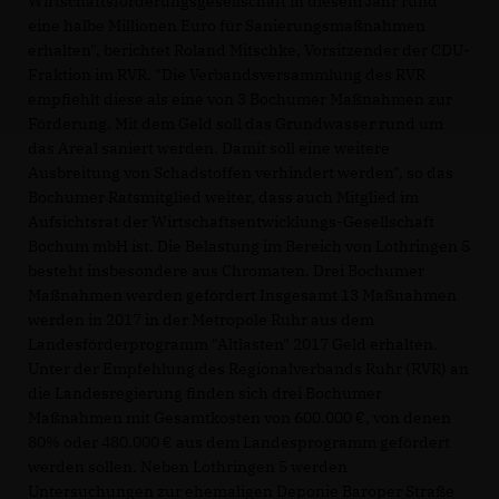
Wirtschaftsförderungsgesellschaft in diesem Jahr rund
eine halbe Millionen Euro für Sanierungsmaßnahmen
erhalten", berichtet Roland Mitschke, Vorsitzender der CDU-
Fraktion im RVR. "Die Verbandsversammlung des RVR
empfiehlt diese als eine von 3 Bochumer Maßnahmen zur
Förderung. Mit dem Geld soll das Grundwasser rund um
das Areal saniert werden. Damit soll eine weitere
Ausbreitung von Schadstoffen verhindert werden", so das
Bochumer Ratsmitglied weiter, dass auch Mitglied im
Aufsichtsrat der Wirtschaftsentwicklungs-Gesellschaft
Bochum mbH ist. Die Belastung im Bereich von Lothringen 5
besteht insbesondere aus Chromaten. Drei Bochumer
Maßnahmen werden gefördert Insgesamt 13 Maßnahmen
werden in 2017 in der Metropole Ruhr aus dem
Landesförderprogramm "Altlasten" 2017 Geld erhalten.
Unter der Empfehlung des Regionalverbands Ruhr (RVR) an
die Landesregierung finden sich drei Bochumer
Maßnahmen mit Gesamtkosten von 600.000 €, von denen
80% oder 480.000 € aus dem Landesprogramm gefördert
werden sollen. Neben Lothringen 5 werden
Untersuchungen zur ehemaligen Deponie Baroper Straße