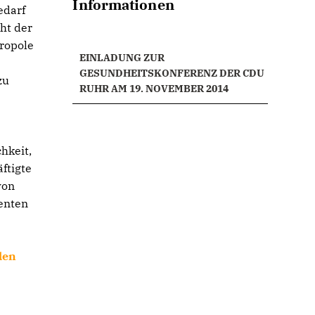
Informationen
edarf
ht der
ropole
EINLADUNG ZUR
GESUNDHEITSKONFERENZ DER CDU
zu
RUHR AM 19. NOVEMBER 2014
chkeit,
ftigte
von
enten
den