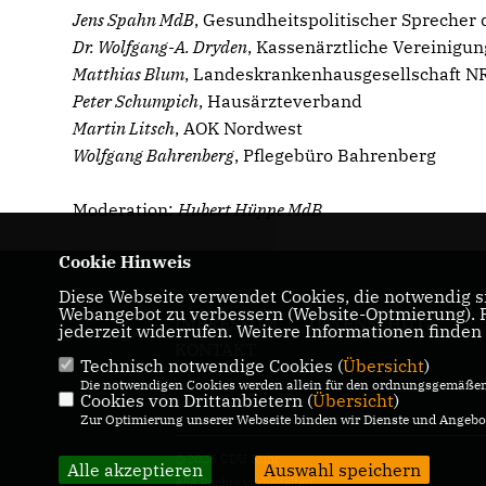
J
ens Spahn MdB
, Gesundheitspolitischer Sprecher
Dr. Wolfgang-A. Dryden
, Kassenärztliche Vereinigu
Matthias Blum
, Landeskrankenhausgesellschaft 
Peter Schumpich
, Hausärzteverband
Martin Litsch
, AOK Nordwest
Wolfgang Bahrenberg
, Pflegebüro Bahrenberg
Moderation:
Hubert Hüppe MdB
Cookie Hinweis
Diese Webseite verwendet Cookies, die notwendig si
Webangebot zu verbessern (Website-Optmierung). Fü
IMPRESSUM
DATENSCHUTZ
jederzeit widerrufen. Weitere Informationen finden
KONTAKT
Technisch notwendige Cookies (
Übersicht
)
Die notwendigen Cookies werden allein für den ordnungsgemäßen 
Cookies von Drittanbietern (
Übersicht
)
Zur Optimierung unserer Webseite binden wir Dienste und Angebot
@2026 CDU Ruhr
Alle akzeptieren
Auswahl speichern
Alle Rechte vorbehalten.