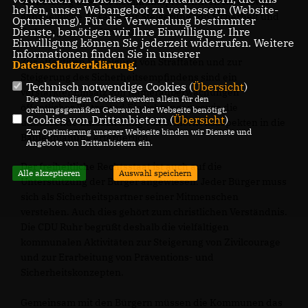
Vernetzung über die kommunalpräventiven Räte sowie
helfen, unser Webangebot zu verbessern (Website-
ganzheitliche Ansätze zur Steigerung von Sicherheit und
Optmierung). Für die Verwendung bestimmter
Dienste, benötigen wir Ihre Einwilligung. Ihre
Ordnung sind zu fördern.
Einwilligung können Sie jederzeit widerrufen. Weitere
Informationen finden Sie in unserer
Zur effektiven Verfolgung von Straftaten und zur
Datenschutzerklärung
.
Steigerung des Sicherheitsempfindens sind ein
Technisch notwendige Cookies (
Übersicht
)
verstärkter Einsatz von Kameraüberwachungen
Die notwendigen Cookies werden allein für den
öffentlicher Plätze und Einrichtungen sowie die
ordnungsgemäßen Gebrauch der Webseite benötigt.
Cookies von Drittanbietern (
Übersicht
)
umfassende Einbeziehung von Sicherheitsaspekten in die
Zur Optimierung unserer Webseite binden wir Dienste und
Bauleitplanung erforderlich.
Angebote von Drittanbietern ein.
Der freiheitliche Rechtsstaat ist auch auf die
Alle akzeptieren
Auswahl speichern
Unterstützung der Bürger angewiesen. Jeder Bürger muss
sich als Sicherheitspartner seiner Mitmenschen
verstehen. Auch dies gehört zum christlichen Verständnis.
Die CDU Ruhr begrüßt deshalb die vielfältigen
kommunalen Aktivitäten zur Steigerung von Zivilcourage
und zur Erarbeitung von Präventions- und
Sicherheitskonzepten.
Gemeinsam mit den Bürgern müssen die Kommunen das