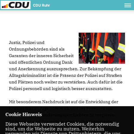
CDU Ruhr
Justiz, Polizei und
Ordnungsbehörden sind als
Garanten der inneren Sicherheit
und öffentlichen Ordnung Dank
und Anerkennung auszusprechen. Zur Bekämpfung der
Alltagskriminalität ist die Präsenz der Polizei auf Straßen
und Plätzen noch weiter zu verstärken. Auch dafür ist die
Polizei personell und logistisch besser auszustatten.
Mit besonderem Nachdruck ist auf die Entwicklung der
Kriminalität im Jugendbereich und bei Personen mit
Cookie Hinweis
bestimmten Zuwanderungsgeschichten zu reagieren.
Aufklärung und Prävention, aber auch konsequente
Diese Webseite verwendet Cookies, die notwendig
Strafverfolgung sind erforderlich. Die verstärkte
sind, um die Webseite zu nutzen. Weiterhin
verwenden wir Dienste von Drittanbietern, die uns