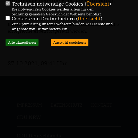
Bundesvorsitzende Prof. Dr. Otto Wulff.
Technisch notwendige Cookies (
Übersicht
)
Die notwendigen Cookies werden allein für den
ordnungsgemäßen Gebrauch der Webseite benötigt.
Zusammen mit dem ebenfalls neu gewählten
Cookies von Drittanbietern (
Übersicht
)
Zur Optimierung unserer Webseite binden wir Dienste und
Bezirksvorstand kann in den nächsten zwei Jahren die
Angebote von Drittanbietern ein.
erfolgreiche Arbeit fortgesetzt werden.
Alle akzeptieren
Auswahl speichern
27.10.2021, 09:41 Uhr
IMPRESSUM
DATENSCHUTZ
KONTAKT
CDU NRW
CDU Deutschlands