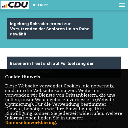
CDU Ruhr
Ingeborg Schrader erneut zur
Vorsitzenden der Senioren Union Ruhr
gewählt
Essenerin freut sich auf Fortsetzung der
erfolgreichen Arbeit
Cookie Hinweis
Diese Webseite verwendet Cookies, die notwendig
sind, um die Webseite zu nutzen. Weiterhin
verwenden wir Dienste von Drittanbietern, die uns
Ingeborg Schrader aus Essen wurde am 26.
helfen, unser Webangebot zu verbessern (Website-
Optmierung). Für die Verwendung bestimmter
Oktober 2021 erneut zur Vorsitzenden der
Dienste, benötigen wir Ihre Einwilligung. Ihre
Senioren Union im Bezirk Ruhr gewählt.
Einwilligung können Sie jederzeit widerrufen. Weitere
Informationen finden Sie in unserer
Einer der ersten Gratulaten war der
Datenschutzerklärung
.