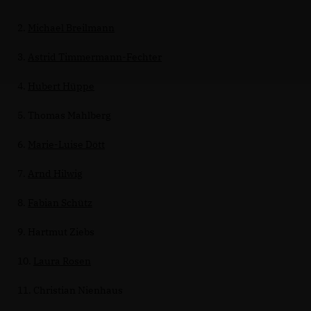
2.
Michael Breilmann
3.
Astrid Timmermann-Fechter
4.
Hubert Hüppe
5. Thomas Mahlberg
6.
Marie-Luise Dött
7.
Arnd Hilwig
8.
Fabian Schütz
9. Hartmut Ziebs
10.
Laura Rosen
11. Christian Nienhaus