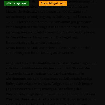
Bearbeitung der Anträge auf Ausnahmegenehmigung dar.
Alle akzeptieren
Auswahl speichern
Ulrich Finke, zugleich Vorsitzender der CDU in Herne
hierzu: „In Gelsenkirchen liegen ca. 400 Anträge auf
Ausnahmegenehmigung vor, in Duisburg und Essen ca.
1.200. Hier sind die Kommunalverwaltungen gefordert,
keine langen Bearbeitungsstaus entstehen zu lassen,
insbesondere wenn jetzt ab dem 15. November Bußgelder
bei Verstößen verhängt werden. Die Regelung,
Handwerkerparkausweise auch als
Ausnahmegenehmigung gelten zu lassen, scheint sich
zudem als praktikable Lösung zu bewähren.“
Aufgrund einer EU-Direktive zu Feinstaubbelastungen und
erhöhter Feinstaubmessungen an einigen Straßen der
Metropole Ruhr ist seitens der Landesregierung in
Abstimmung mit den Kommunen ein Luftreinhalteplan
Ruhrgebiet erlassen worden. Aufgrund der noch immer
gegebenen verwaltungsmäßigen Dreiteilung des
Ruhrgebietes liegt dieser in den Teilplänen Ost, Nord und
West vor. Diese Teilpläne traten zum 01.10.08 in Kraft und
sahen die sofortige Einrichtung der ersten Stufe von